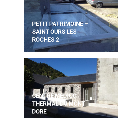
PETIT PATRIMOINE –
SAINT OURS LES
ROCHES 2
CENTRE MEDICO
THERMAL DU MONT
DORE