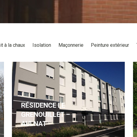
it à la chaux
Isolation
Maçonnerie
Peinture extérieur
RÉSIDENCE LE
GRENOUILLET –
AULNAT