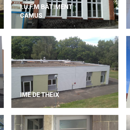
I.U.F.M BÂTIMENT
CAMUS
IME DE THEIX